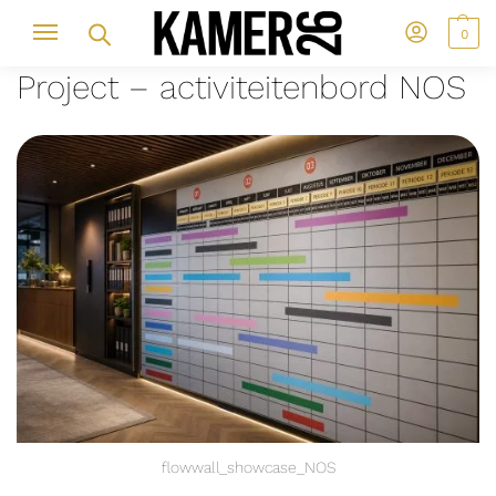
0
Project – activiteitenbord NOS
flowwall_showcase_NOS