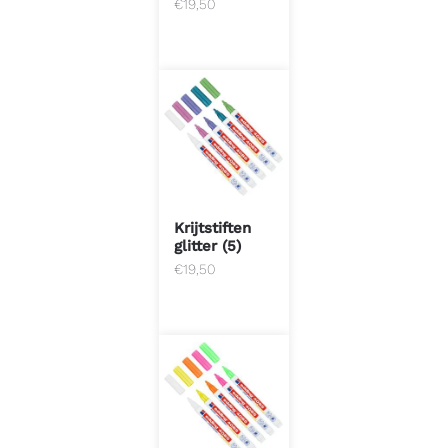
€
19,50
Krijtstiften
glitter (5)
€
19,50