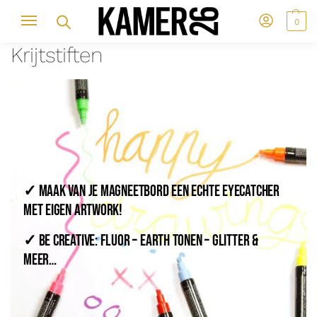
0
Krijtstiften
✓
maak van je magneetbord een echte eyecatcher
met eigen artwork!
✓
be creative: fluor – earth tonen – glitter &
meer…