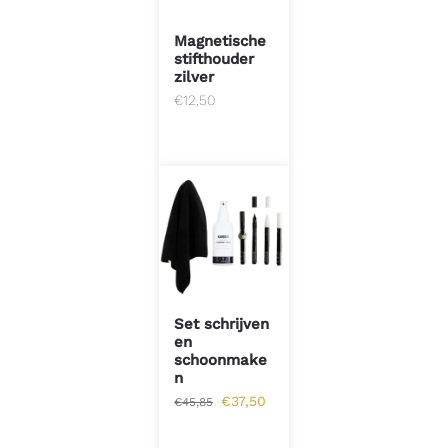
Magnetische
stifthouder
zilver
€
12,50
Set schrijven
en
schoonmake
n
€
37,50
€
45,85