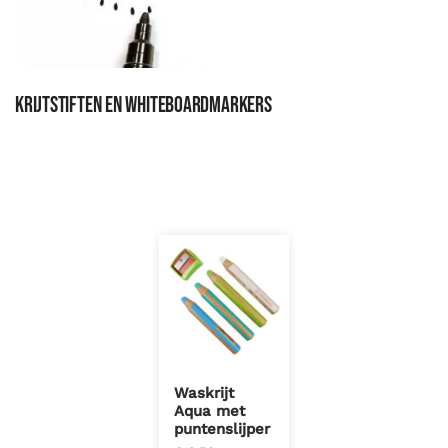
Krijtstiften en whiteboardmarkers
Waskrijt
Aqua met
puntenslijper