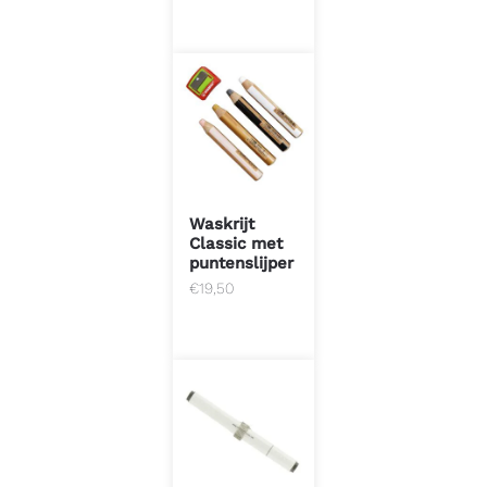
Waskrijt
Classic met
puntenslijper
€
19,50