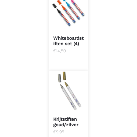
Whiteboardst
iften set (4)
€
14,50
Krijtstiften
goud/zilver
€
9,95